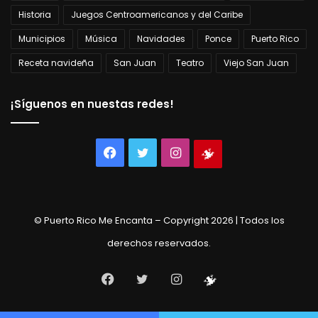
Historia
Juegos Centroamericanos y del Caribe
Municipios
Música
Navidades
Ponce
Puerto Rico
Receta navideña
San Juan
Teatro
Viejo San Juan
¡Síguenos en nuestas redes!
Facebook
Twitter
Instagram
Tienda
virtual
© Puerto Rico Me Encanta – Copyright 2026 | Todos los
derechos reservados.
Facebook
Twitter
Instagram
Tienda
virtual