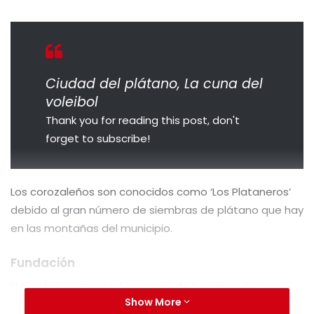
Ciudad del plátano, La cuna del
voleibol
Thank you for reading this post, don't
forget to subscribe!
Los corozaleños son conocidos como ‘Los Plataneros’
debido al gran número de siembras de plátano que hay
en las montañas del municipio.
Fundación
El nombre de Corozal se deriva de la palma de corozo
Show More
(Acrocomia media), la cual se caracteriza por ser