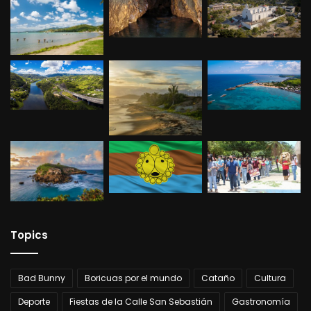
Personajes ilustres
Ramón Luis Acevedo – Escritor, profesor y
presidente del Instituto de Literatura
Puertorriqueña
Emilio R. Delgado – Poeta y periodista. Dirigió tres
importantes revistas de
vanguardia: Faro, Vórtice y Puerto Rico Ilustrado.
Sixto Febus – Pintor
Municipios
Topics
Bad Bunny
Boricuas por el mundo
Cataño
Cultura
Deporte
Fiestas de la Calle San Sebastián
Gastronomía