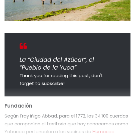
La “Ciudad del Azúcar”, el
“Pueblo de la Yuca”
Thank you for reading this post, don't
forget to subscribe!
Fundación
Según Fray Iñigo Abbad, para el 1772, las 34,100 cuerdas
que componían el territorio que hoy conocemos como
Yabucoa pertenecían a los vecinos de
Humacao
.