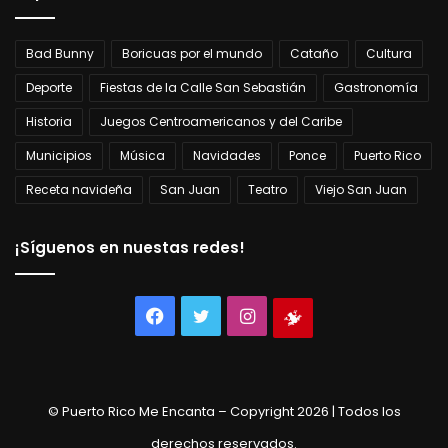
Bad Bunny
Boricuas por el mundo
Cataño
Cultura
Deporte
Fiestas de la Calle San Sebastián
Gastronomía
Historia
Juegos Centroamericanos y del Caribe
Municipios
Música
Navidades
Ponce
Puerto Rico
Receta navideña
San Juan
Teatro
Viejo San Juan
¡Síguenos en nuestas redes!
Facebook
Twitter
Instagram
Tienda
virtual
© Puerto Rico Me Encanta – Copyright 2026 | Todos los
derechos reservados.