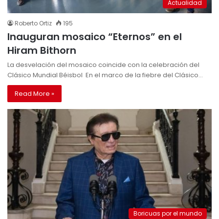
Actualidad
Roberto Ortiz
195
Inauguran mosaico “Eternos” en el
Hiram Bithorn
La desvelación del mosaico coincide con la celebración del
Clásico Mundial Béisbol En el marco de la fiebre del Clásico…
Read More »
Boricuas por el mundo