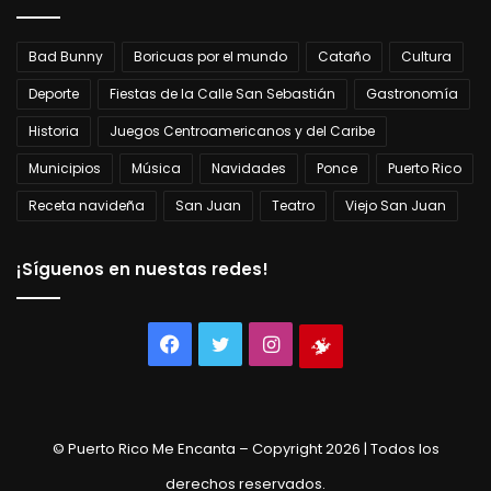
Bad Bunny
Boricuas por el mundo
Cataño
Cultura
Deporte
Fiestas de la Calle San Sebastián
Gastronomía
Historia
Juegos Centroamericanos y del Caribe
Municipios
Música
Navidades
Ponce
Puerto Rico
Receta navideña
San Juan
Teatro
Viejo San Juan
¡Síguenos en nuestas redes!
Facebook
Twitter
Instagram
Tienda
virtual
© Puerto Rico Me Encanta – Copyright 2026 | Todos los
derechos reservados.