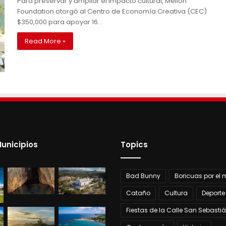
Para preservar y ampliar el impacto cultural, Mellon
Foundation otorgó al Centro de Economía Creativa (CEC)
$350,000 para apoyar 16…
Read More »
unicipios
Topics
Bad Bunny
Boricuas por el
Cataño
Cultura
Deporte
Fiestas de la Calle San Sebasti