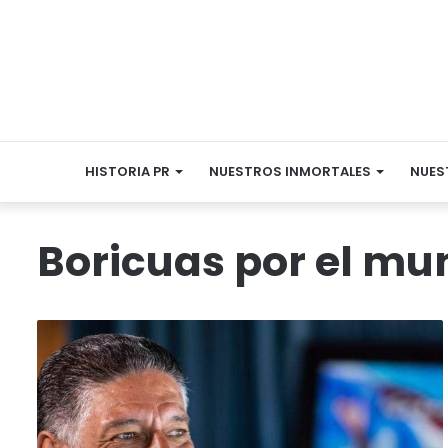
HISTORIA PR
NUESTROS INMORTALES
NUES
Boricuas por el mu
Fallece
José
“Piculín”
Ortiz,
eterna
leyenda