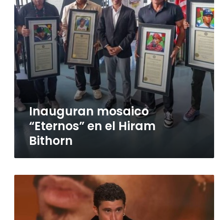
Bithorn
Inauguran mosaico
“Eternos” en el Hiram
Bithorn
Bad
Bunny
hace
historia