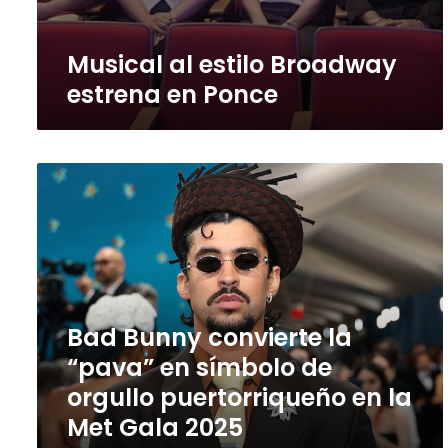
Musical al estilo Broadway
estrena en Ponce
Bad
Bunny
convierte
la
“pava”
en
símbolo
de
Bad Bunny convierte la
orgullo
“pava” en símbolo de
puertorriqueño
en
orgullo puertorriqueño en la
la
Met Gala 2025
Met
Gala