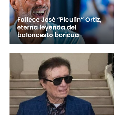
del
baloncesto
boricua
Fallece José “Piculín” Ortiz,
eterna leyenda del
baloncesto boricua
San
Juan
rinde
homenaje
a
Bobby
Cruz