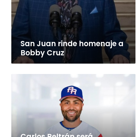
San Juan rinde homenaje a
Bobby Cruz
Carlos
Beltrán
será
exaltado
al
Salón
de
la
Fama
Carlos Beltrán será
del