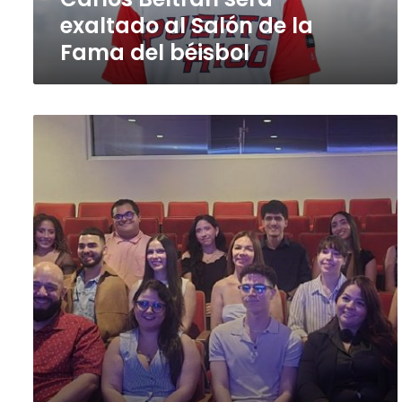
béisbol
exaltado al Salón de la
Fama del béisbol
Musical
al
estilo
Broadway
estrena
en
Ponce