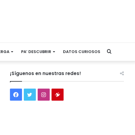
Search
ERGA
PA’ DESCUBRIR
DATOS CURIOSOS
for
¡Síguenos en nuestras redes!
Facebook
Twitter
Instagram
Tienda
virtual