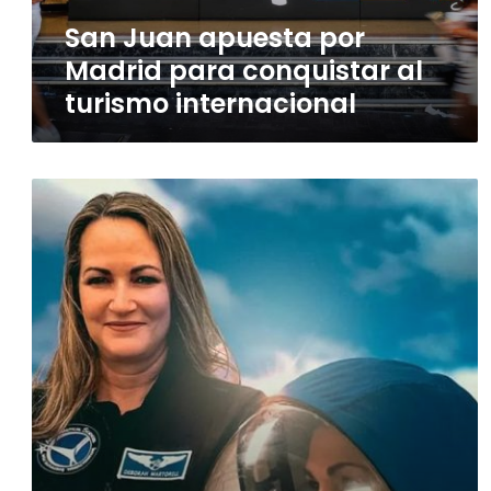
turismo
San Juan apuesta por
internacional
Madrid para conquistar al
turismo internacional
Deborah
Martorell:
de
mirar
el
cielo
a
convertirse
en
la
primera
meteoróloga
en
llegar