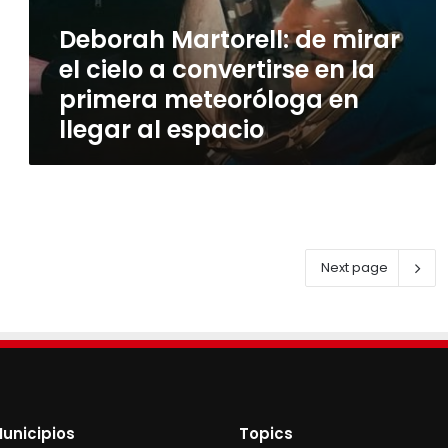
al
Deborah Martorell: de mirar
espacio
el cielo a convertirse en la
primera meteoróloga en
llegar al espacio
Next page
unicipios
Topics