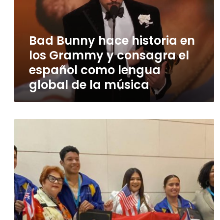
en
los
Grammy
y
Bad Bunny hace historia en
consagra
los Grammy y consagra el
el
español
español como lengua
como
global de la música
lengua
global
de
la
Delegación
música
puertorriqueña
brilla
en
Madrid
con
propuesta
sobre
energía
sostenible