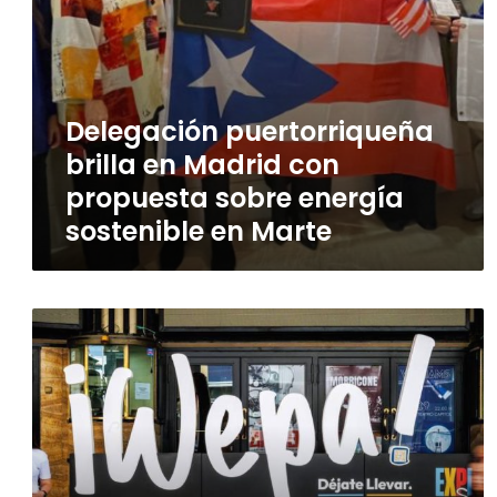
en
Marte
Delegación puertorriqueña
brilla en Madrid con
propuesta sobre energía
sostenible en Marte
San
Juan
apuesta
por
Madrid
para
conquistar
al