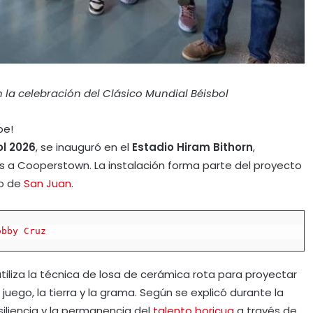
 la celebración del Clásico Mundial Béisbol
be!
ol 2026
, se inauguró en el
Estadio Hiram Bithorn
,
os a Cooperstown. La instalación forma parte del proyecto
io de
San Juan
.
obby Cruz
 utiliza la técnica de losa de cerámica rota para proyectar
ego, la tierra y la grama. Según se explicó durante la
siliencia y la permanencia del
talento boricua
a través de