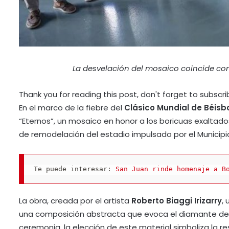
La desvelación del mosaico coincide con
Thank you for reading this post, don't forget to subscri
En el marco de la fiebre del
Clásico Mundial de Béisb
“Eternos”, un mosaico en honor a los boricuas exaltad
de remodelación del estadio impulsado por el Municip
Te puede interesar: 
San Juan rinde homenaje a B
La obra, creada por el artista
Roberto Biaggi Irizarry
,
una composición abstracta que evoca el diamante de ju
ceremonia, la elección de este material simboliza la re