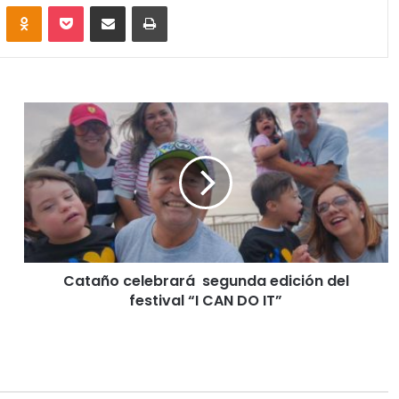
VKontakte
Odnoklassniki
Pocket
Share via Email
Print
Cataño celebrará segunda edición del
festival “I CAN DO IT”