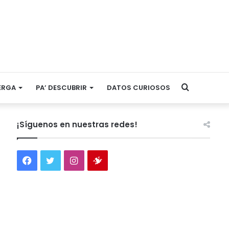
Search
ERGA
PA’ DESCUBRIR
DATOS CURIOSOS
for
¡Síguenos en nuestras redes!
Facebook
Twitter
Instagram
Tienda
virtual