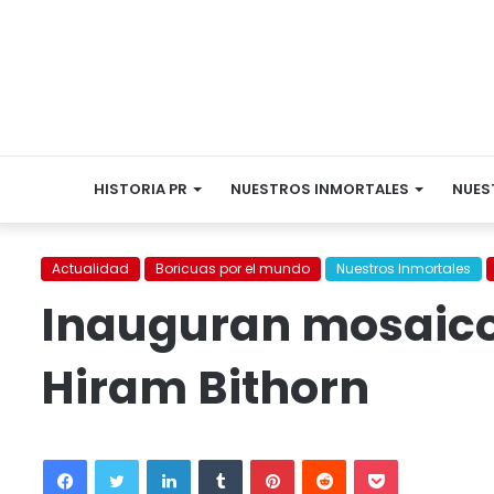
HISTORIA PR
NUESTROS INMORTALES
NUES
Actualidad
Boricuas por el mundo
Nuestros Inmortales
Inauguran mosaico 
Hiram Bithorn
Facebook
Twitter
LinkedIn
Tumblr
Pinterest
Reddit
Pocket