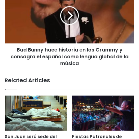
Lee: 
Carlos Beltrán será exaltado al Salón de 
la Fama del béisbol
La resolución aprobada no solo exalta hitos musicales
que transformaron la industria, como el emblemático
álbum
Barrio Fino
, sino que también pone bajo la lupa
Bad Bunny hace historia en los Grammy y
otras facetas del artista que han impactado
consagra el español como lengua global de la
directamente a la comunidad sanjuanera. Entre ellas,
música
se destaca su sólido
compromiso deportivo
a través
de su vínculo con los
Cangrejeros de Santurce
, así
Related Articles
como su invaluable
labor social
al impulsar iniciativas
dedicadas al desarrollo del talento juvenil en zonas
vulnerables. Asimismo, el documento reconoce su
visión empresarial
, cualidad que le permitió liderar la
transformación de la música latina en una industria
global sostenible, consolidando su rol como un pilar del
desarrollo cultural y económico de la isla.
San Juan será sede del
Fiestas Patronales de