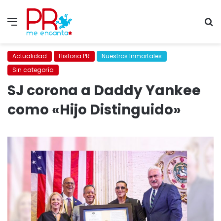
Menu
S
fo
Actualidad
Historia PR
Nuestros Inmortales
Sin categoría
SJ corona a Daddy Yankee
como «Hijo Distinguido»