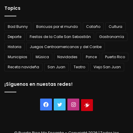
Topics
Bad Bunny
Boricuas por el mundo
Cataño
Cultura
Deporte
Fiestas de la Calle San Sebastián
Gastronomía
Historia
Juegos Centroamericanos y del Caribe
Municipios
Música
Navidades
Ponce
Puerto Rico
Receta navideña
San Juan
Teatro
Viejo San Juan
¡Síguenos en nuestas redes!
Facebook
Twitter
Instagram
Tienda
virtual
© Puerto Rico Me Encanta – Copyright 2026 | Todos los