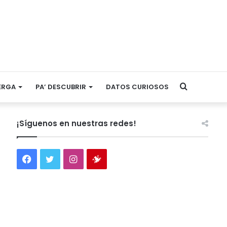
Search
ERGA
PA’ DESCUBRIR
DATOS CURIOSOS
for
¡Síguenos en nuestras redes!
Facebook
Twitter
Instagram
Tienda
virtual