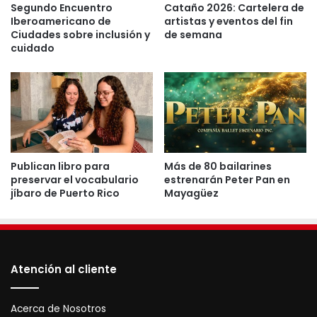
el poder de trascender escenarios y convertirse en un
Segundo Encuentro
Cataño 2026: Cartelera de
Iberoamericano de
artistas y eventos del fin
legado imperecedero para el pueblo.
Ciudades sobre inclusión y
de semana
cuidado
Te puede interesar: 
SJ corona a Daddy Yankee 
como «Hijo Distinguido»
Al finalizar, quedó claro que Bobby Cruz sigue siendo «el
cantante», pero ahora bajo una dirección que busca,
Publican libro para
Más de 80 bailarines
según sus propias acciones, elevar la cultura y
preservar el vocabulario
estrenarán Peter Pan en
fortalecer la fibra espiritual de su gente.
jíbaro de Puerto Rico
Mayagüez
Bobby Cruz
Municipios
Música
Puerto Rico
Salsa
San Juan
Atención al cliente
Trayectoria
Acerca de Nosotros