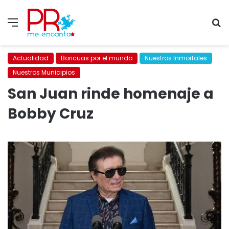
Menu
S
fo
Actualidad
Boricuas por el mundo
Nuestros Inmortales
Nuestros Municipios
San Juan rinde homenaje a
Bobby Cruz