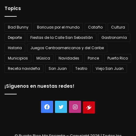
Topics
Bad Bunny
Boricuas por el mundo
Cataño
Cultura
Deporte
Fiestas de la Calle San Sebastián
Gastronomía
Historia
Juegos Centroamericanos y del Caribe
Municipios
Música
Navidades
Ponce
Puerto Rico
Receta navideña
San Juan
Teatro
Viejo San Juan
¡Síguenos en nuestas redes!
Facebook
Twitter
Instagram
Tienda
virtual
© Puerto Rico Me Encanta – Copyright 2026 | Todos los