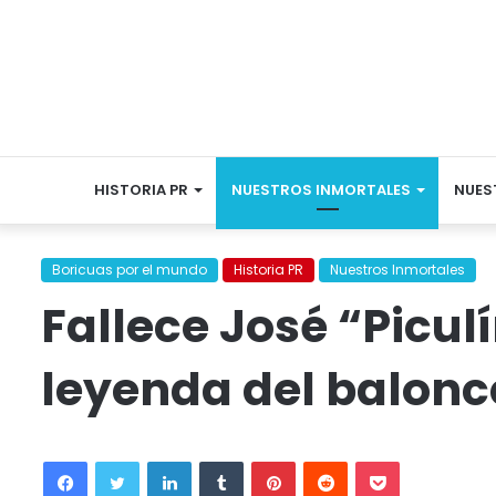
HISTORIA PR
NUESTROS INMORTALES
NUES
Boricuas por el mundo
Historia PR
Nuestros Inmortales
Fallece José “Piculí
leyenda del balonc
Facebook
Twitter
LinkedIn
Tumblr
Pinterest
Reddit
Pocket