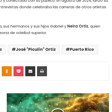
o y conectado con su público. En agosto de 2024, lanzó su
trevistas donde celebraba las carreras de otros atletas
, sus hermanos y sus hijos Gabriel y
Neira Ortiz
, quien
ona de voleibol superior.
a
José "Piculín" Ortiz
Puerto Rico
VKontakte
Odnoklassniki
Pocket
Share via Email
Print