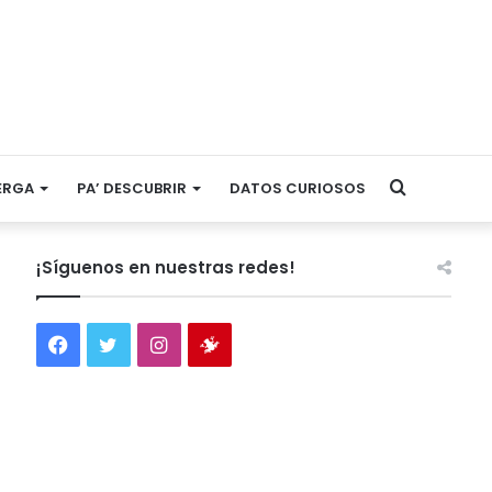
Search
ERGA
PA’ DESCUBRIR
DATOS CURIOSOS
for
¡Síguenos en nuestras redes!
Facebook
Twitter
Instagram
Tienda
virtual