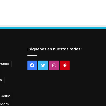
¡Síguenos en nuestas redes!
 mundo
Facebook
Twitter
Instagram
Tienda
virtual
án
 Caribe
dades