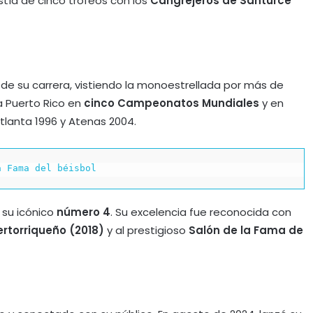
astía de cinco trofeos con los
Cangrejeros de Santurce
r de su carrera, vistiendo la monoestrellada por más de
 Puerto Rico en
cinco Campeonatos Mundiales
y en
 Atlanta 1996 y Atenas 2004.
a Fama del béisbol
 su icónico
número 4
. Su excelencia fue reconocida con
rtorriqueño (2018)
y al prestigioso
Salón de la Fama de