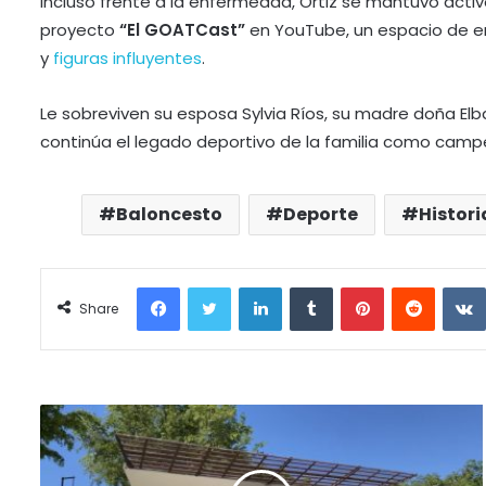
Incluso frente a la enfermedad, Ortiz se mantuvo activ
proyecto
“El GOATCast”
en YouTube, un espacio de en
y
figuras influyentes
.
Le sobreviven su esposa Sylvia Ríos, su madre doña Elba
continúa el legado deportivo de la familia como campe
Baloncesto
Deporte
Histori
Facebook
Twitter
LinkedIn
Tumblr
Pinterest
Reddit
Share