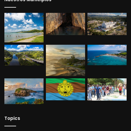
Plaza del Folklor Doradeño
Plaza Estación
Personajes ilustres
Esteban A. de Coenaga–Cirujano dental
José A. Alegría – Abogado, político, escritor y
poeta
Juan Boria–Declamador del verso negro
Marcelino Juan Canino Salgado
Historia
Municipios
Topics