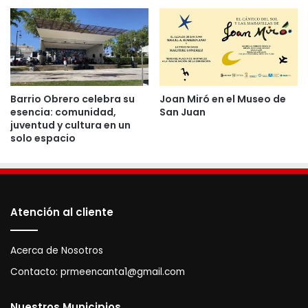
Área Recreativa El Ojo Del Buey
Área Recreativa El Barrio Mameyal
Área Recreativa La Marina
Casa del Artesano y Oficina De Turismo
Barrio Obrero celebra su
Joan Miró en el Museo de
Centro de Artes Juan Boria
esencia: comunidad,
San Juan
El Gran Parque Agroturístico El Dorado
juventud y cultura en un
solo espacio
Fuente de la Amistad
Guardería Española Casa Del Rey
La Figura de Cristo Resucitado
Monumento a las Raíces Puertorriqueñas
Atención al cliente
Museo Histórico de Dorado
Pabellón Comercial Rafael Hernández Colón
Acerca de Nosotros
Parque de Los Aviones
Contacto:
prmeencanta1@gmail.com
Plaza de Los Doradeños Ilustres
Nuestros Municipios