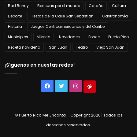
Bad Bunny
Boricuas por el mundo
Cataño
Cultura
Deporte
Fiestas de la Calle San Sebastián
Gastronomía
Historia
Juegos Centroamericanos y del Caribe
Municipios
Música
Navidades
Ponce
Puerto Rico
Receta navideña
San Juan
Teatro
Viejo San Juan
¡Síguenos en nuestas redes!
Facebook
Twitter
Instagram
Tienda
virtual
© Puerto Rico Me Encanta – Copyright 2026 | Todos los
derechos reservados.