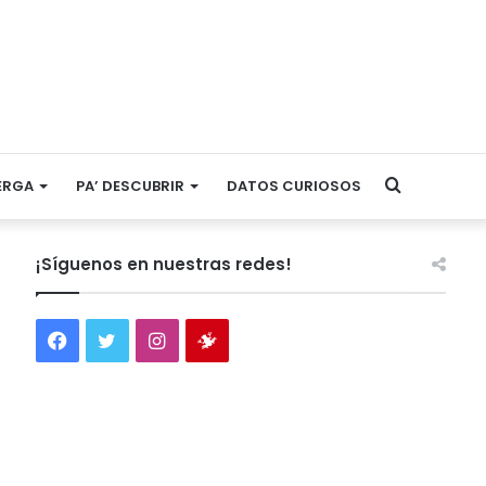
Search
ERGA
PA’ DESCUBRIR
DATOS CURIOSOS
for
¡Síguenos en nuestras redes!
Facebook
Twitter
Instagram
Tienda
virtual