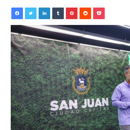
Facebook
Twitter
LinkedIn
Tumblr
Pinterest
Reddit
Pocket