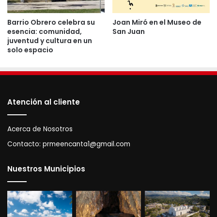
Lugares para visitar
Barrio Obrero celebra su
Joan Miró en el Museo de
esencia: comunidad,
San Juan
• Cueva “Barrietos”
juventud y cultura en un
• Hacienda Fronteras
solo espacio
• Hacienda Planell
• Hacienda Rullán
• Hacienda San Calixto
• Plaza San Carlos (Plaza pública)
Atención al cliente
• Ruinas del ingenio “Paco Gaztambide”
Acerca de Nosotros
Personajes ilustres
Contacto:
prmeencanta1@gmail.com
Matías Bruckman
– líder revolucionario del Grito
de Lares.
Nuestros Municipios
Tomás Manzano Hernández
– Teniente de la Policia de
Puerto Rico, educador y literato.