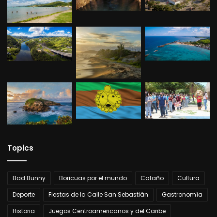
Jacinto Marrero
– periodista, poeta y ensayista.
José Luis (Luisito) Medina Caraballo
– historiador y
creador de la bandera municipal.
Benito Recio
– fundador del pueblo y primer alcalde.
Juan Román
– Pintor
Domingo Silás Ortiz
– educador, cuentista y periodista.
.
Topics
Bad Bunny
Boricuas por el mundo
Cataño
Cultura
Deporte
Fiestas de la Calle San Sebastián
Gastronomía
Historia
Juegos Centroamericanos y del Caribe