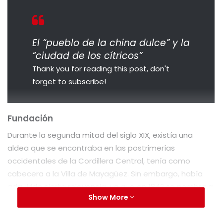
El “pueblo de la china dulce” y la
“ciudad de los cítricos”
Thank you for reading this post, don't
forget to subscribe!
Fundación
Durante la segunda mitad del siglo XIX, existía una
aldea que se encontraba en las postrimerías
occidentales de la Cordillera Central, tenía como
cabecera a la Villa de Mayagüez. Sin embargo, había
adquirido cierta relevancia, ya que en 1842 se nombra a
Show More
Don Francisco Pruna Munrose como alcalde por la
delegación de la Villa de Mayagüez para el barrio de