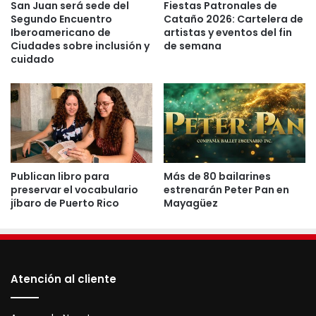
San Juan será sede del
Fiestas Patronales de
completa y auténtica del encanto puertorriqueño”,
Segundo Encuentro
Cataño 2026: Cartelera de
Iberoamericano de
artistas y eventos del fin
destacó el ejecutivo municipal.
Ciudades sobre inclusión y
de semana
cuidado
Además, la campaña resalta la diversidad de
experiencias disponibles para locales y visitantes, como
parques y espacios recreativos, teatros, gastronomía
variada, actividades familiares, vida nocturna, eventos
deportivos y culturales y un calendario en constante
movimiento que posiciona a la ciudad caribeña como
Publican libro para
Más de 80 bailarines
una de las más dinámicas del hemisferio.
preservar el vocabulario
estrenarán Peter Pan en
jíbaro de Puerto Rico
Mayagüez
Lee: 
“San Juan Tejido”: primera obra del 
proyecto Arte en los Callejones
Atención al cliente
Próximamente, el Municipio presentará su nueva ruta
gastronómica, una experiencia que encenderá los