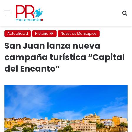
Menu
S
fo
Actualidad
Historia PR
Nuestros Municipios
San Juan lanza nueva
campaña turística “Capital
del Encanto”