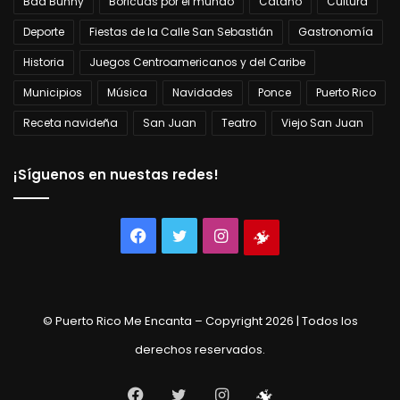
Bad Bunny
Boricuas por el mundo
Cataño
Cultura
Deporte
Fiestas de la Calle San Sebastián
Gastronomía
Historia
Juegos Centroamericanos y del Caribe
Municipios
Música
Navidades
Ponce
Puerto Rico
Receta navideña
San Juan
Teatro
Viejo San Juan
¡Síguenos en nuestas redes!
Facebook
Twitter
Instagram
Tienda
virtual
© Puerto Rico Me Encanta – Copyright 2026 | Todos los
derechos reservados.
Facebook
Twitter
Instagram
Tienda