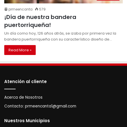
prmeencanta
579
¡Día de nuestra bandera
puertorriqueña!
Un día como hoy, 126 años atrás, se izaba por primera vez la
bandera puertorriqueña con su característico diseño de…
Read More »
Atención al cliente
Acerca de Nosotros
Contacto:
prmeencanta1@gmail.com
Nuestros Municipios