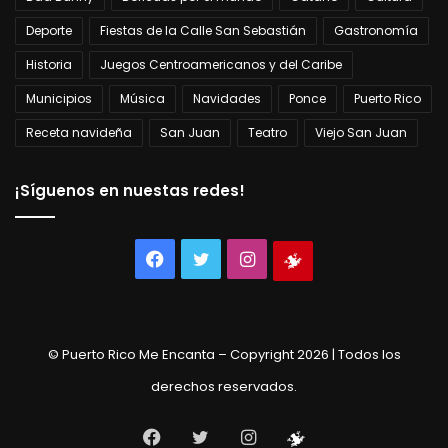
Deporte
Fiestas de la Calle San Sebastián
Gastronomía
Historia
Juegos Centroamericanos y del Caribe
Municipios
Música
Navidades
Ponce
Puerto Rico
Receta navideña
San Juan
Teatro
Viejo San Juan
¡Síguenos en nuestas redes!
Facebook
Twitter
Instagram
Tienda
virtual
© Puerto Rico Me Encanta – Copyright 2026 | Todos los
derechos reservados.
Facebook
Twitter
Instagram
Tienda