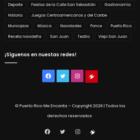
Deporte
Fiestas de la Calle San Sebastián
Gastronomía
Historia
Juegos Centroamericanos y del Caribe
Municipios
Música
Navidades
Ponce
Puerto Rico
Receta navideña
San Juan
Teatro
Viejo San Juan
¡Síguenos en nuestas redes!
Facebook
Twitter
Instagram
Tienda
virtual
© Puerto Rico Me Encanta – Copyright 2026 | Todos los
derechos reservados.
Facebook
Twitter
Instagram
Tienda