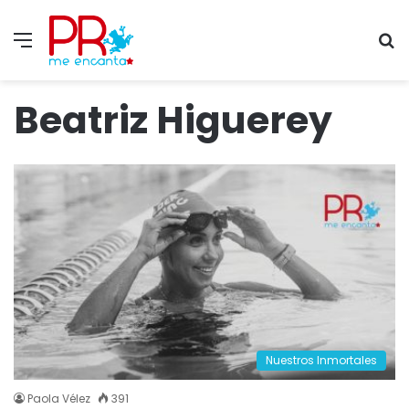
Menu
S
fo
Beatriz Higuerey
Nuestros Inmortales
Paola Vélez
391