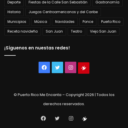
Deporte
Fiestas de la Calle San Sebastián
Gastronomía
Historia
Juegos Centroamericanos y del Caribe
Municipios
Música
Navidades
Ponce
Puerto Rico
Receta navideña
San Juan
Teatro
Viejo San Juan
¡Síguenos en nuestas redes!
Facebook
Twitter
Instagram
Tienda
virtual
© Puerto Rico Me Encanta – Copyright 2026 | Todos los
derechos reservados.
Facebook
Twitter
Instagram
Tienda