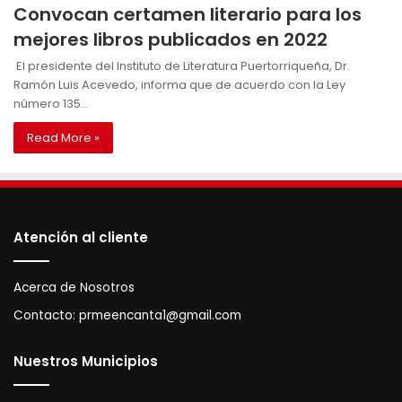
Convocan certamen literario para los
mejores libros publicados en 2022
El presidente del Instituto de Literatura Puertorriqueña, Dr.
Ramón Luis Acevedo, informa que de acuerdo con la Ley
número 135…
Read More »
Atención al cliente
Acerca de Nosotros
Contacto:
prmeencanta1@gmail.com
Nuestros Municipios