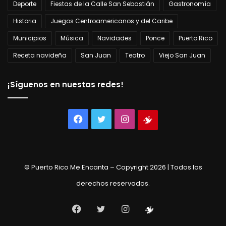
Deporte
Fiestas de la Calle San Sebastián
Gastronomía
Historia
Juegos Centroamericanos y del Caribe
Municipios
Música
Navidades
Ponce
Puerto Rico
Receta navideña
San Juan
Teatro
Viejo San Juan
¡Síguenos en nuestas redes!
Facebook
Twitter
Instagram
Tienda
virtual
© Puerto Rico Me Encanta – Copyright 2026 | Todos los
derechos reservados.
Facebook
Twitter
Instagram
Tienda