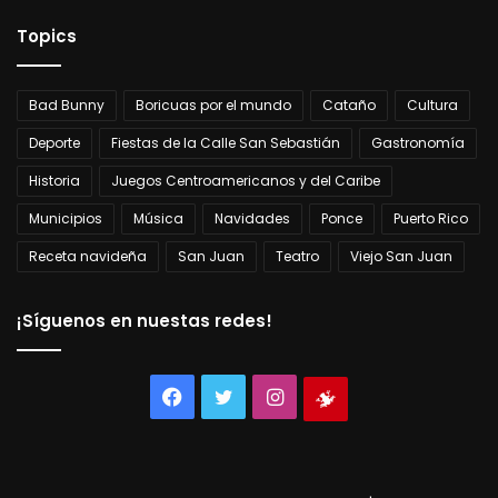
Topics
Bad Bunny
Boricuas por el mundo
Cataño
Cultura
Deporte
Fiestas de la Calle San Sebastián
Gastronomía
Historia
Juegos Centroamericanos y del Caribe
Municipios
Música
Navidades
Ponce
Puerto Rico
Receta navideña
San Juan
Teatro
Viejo San Juan
¡Síguenos en nuestas redes!
Facebook
Twitter
Instagram
Tienda
virtual