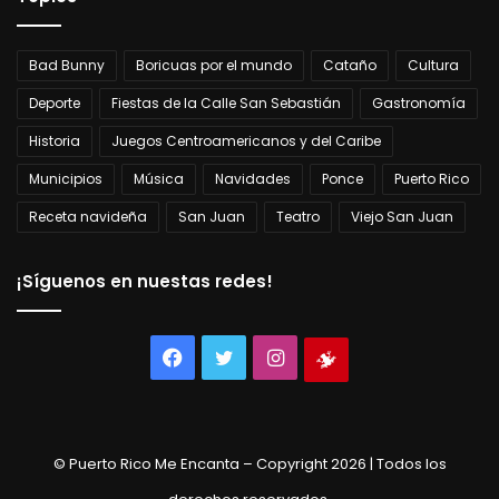
Bad Bunny
Boricuas por el mundo
Cataño
Cultura
Deporte
Fiestas de la Calle San Sebastián
Gastronomía
Historia
Juegos Centroamericanos y del Caribe
Municipios
Música
Navidades
Ponce
Puerto Rico
Receta navideña
San Juan
Teatro
Viejo San Juan
¡Síguenos en nuestas redes!
Facebook
Twitter
Instagram
Tienda
virtual
© Puerto Rico Me Encanta – Copyright 2026 | Todos los