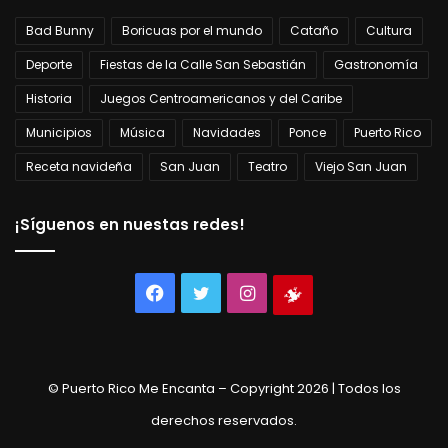
Bad Bunny
Boricuas por el mundo
Cataño
Cultura
Deporte
Fiestas de la Calle San Sebastián
Gastronomía
Historia
Juegos Centroamericanos y del Caribe
Municipios
Música
Navidades
Ponce
Puerto Rico
Receta navideña
San Juan
Teatro
Viejo San Juan
¡Síguenos en nuestas redes!
Facebook
Twitter
Instagram
Tienda
virtual
© Puerto Rico Me Encanta – Copyright 2026 | Todos los
derechos reservados.