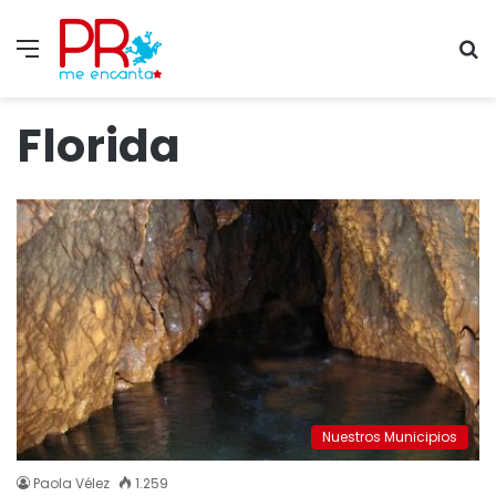
Menu
S
fo
Florida
Nuestros Municipios
Paola Vélez
1.259