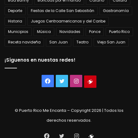
Bad Bunny
Boricuas por el mundo
Cataño
Cultura
Deporte
Fiestas de la Calle San Sebastián
Gastronomía
Historia
Juegos Centroamericanos y del Caribe
Municipios
Música
Navidades
Ponce
Puerto Rico
Receta navideña
San Juan
Teatro
Viejo San Juan
¡Síguenos en nuestas redes!
Facebook
Twitter
Instagram
Tienda
virtual
© Puerto Rico Me Encanta – Copyright 2026 | Todos los
derechos reservados.
Facebook
Twitter
Instagram
Tienda