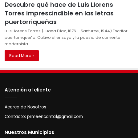
Descubre qué hace de Luis Llorens
Torres imprescindible en las letras
puertorriqueñas
Luis Llorens Torres (Juana Díaz, 1876 – Santurce, 1944) Escritor
puertorriqueño. Cultivó el ensayo y la poesía de corriente
modernista…
Read More »
Atención al cliente
Acerca de Nosotros
Contacto:
prmeencanta1@gmail.com
Nuestros Municipios