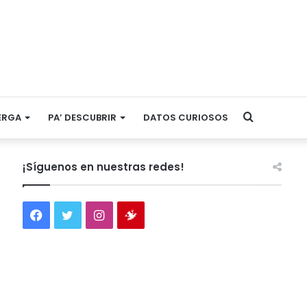
Search
ERGA
PA’ DESCUBRIR
DATOS CURIOSOS
for
¡Síguenos en nuestras redes!
Facebook
Twitter
Instagram
Tienda
virtual