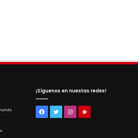
¡Síguenos en nuestas redes!
 mundo
Facebook
Twitter
Instagram
Tienda
virtual
án