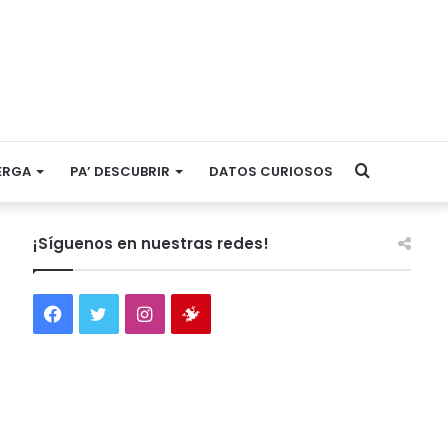
Search
ERGA
PA’ DESCUBRIR
DATOS CURIOSOS
for
¡Síguenos en nuestras redes!
Facebook
Twitter
Instagram
Tienda
virtual