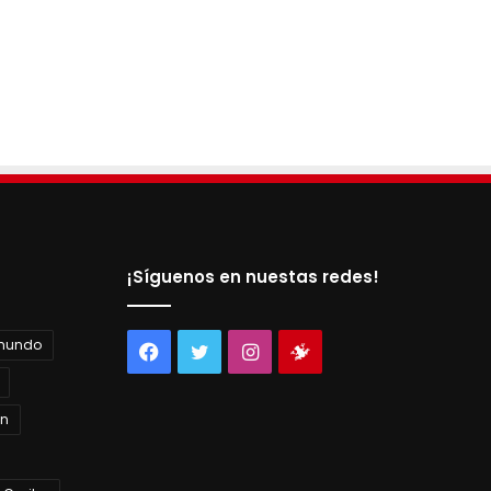
¡Síguenos en nuestas redes!
 mundo
Facebook
Twitter
Instagram
Tienda
virtual
án