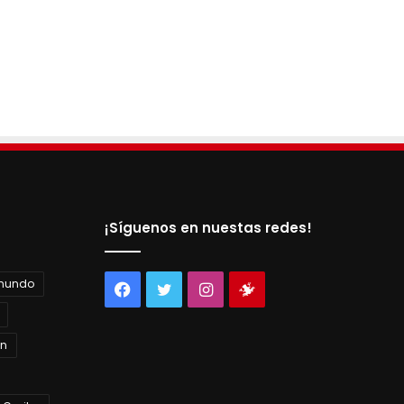
¡Síguenos en nuestas redes!
 mundo
Facebook
Twitter
Instagram
Tienda
virtual
án