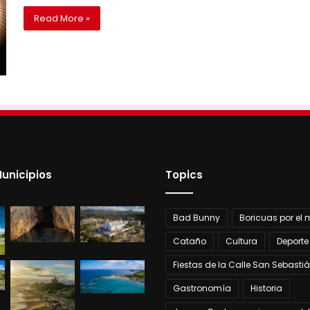
Read More »
unicipios
Topics
Bad Bunny
Boricuas por el
Cataño
Cultura
Deporte
Fiestas de la Calle San Sebasti
Gastronomía
Historia