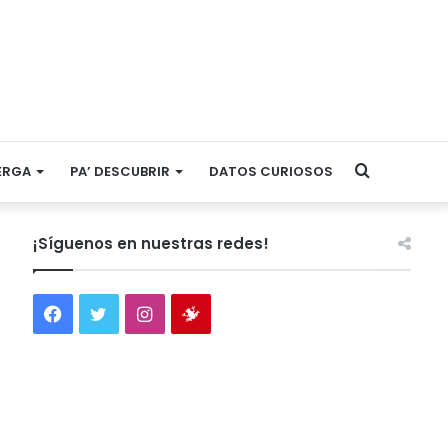
Search
ERGA
PA’ DESCUBRIR
DATOS CURIOSOS
for
¡Síguenos en nuestras redes!
Facebook
Twitter
Instagram
Tienda
virtual