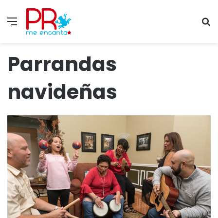
Menu
S
fo
Parrandas
navideñas