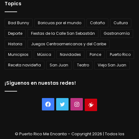
Topics
Bad Bunny
Boricuas por el mundo
Cataño
Cultura
Deporte
Fiestas de la Calle San Sebastián
Gastronomía
Historia
Juegos Centroamericanos y del Caribe
Municipios
Música
Navidades
Ponce
Puerto Rico
Receta navideña
San Juan
Teatro
Viejo San Juan
¡Síguenos en nuestas redes!
Facebook
Twitter
Instagram
Tienda
virtual
© Puerto Rico Me Encanta – Copyright 2026 | Todos los