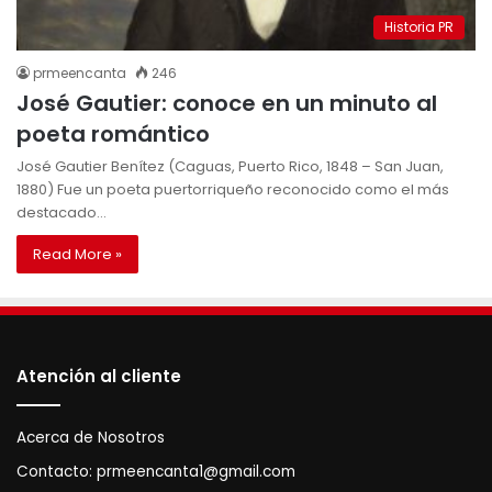
Historia PR
prmeencanta
246
José Gautier: conoce en un minuto al
poeta romántico
José Gautier Benítez (Caguas, Puerto Rico, 1848 – San Juan,
1880) Fue un poeta puertorriqueño reconocido como el más
destacado…
Read More »
Atención al cliente
Acerca de Nosotros
Contacto:
prmeencanta1@gmail.com