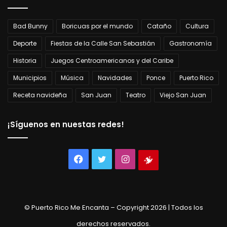
Bad Bunny
Boricuas por el mundo
Cataño
Cultura
Deporte
Fiestas de la Calle San Sebastián
Gastronomía
Historia
Juegos Centroamericanos y del Caribe
Municipios
Música
Navidades
Ponce
Puerto Rico
Receta navideña
San Juan
Teatro
Viejo San Juan
¡Síguenos en nuestas redes!
Facebook
Twitter
Instagram
Tienda
virtual
© Puerto Rico Me Encanta – Copyright 2026 | Todos los
derechos reservados.