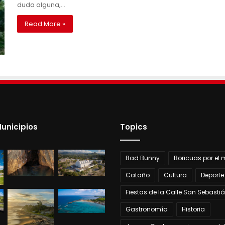
duda alguna,…
Read More »
unicipios
Topics
Bad Bunny
Boricuas por el
Cataño
Cultura
Deporte
Fiestas de la Calle San Sebasti
Gastronomía
Historia