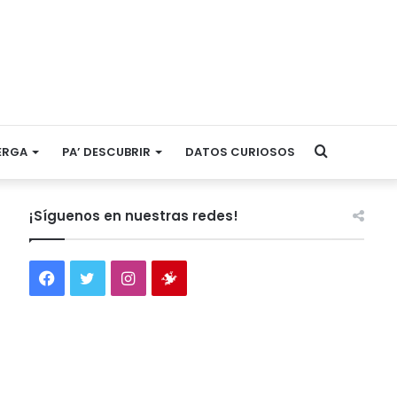
Search
ERGA
PA’ DESCUBRIR
DATOS CURIOSOS
for
¡Síguenos en nuestras redes!
Facebook
Twitter
Instagram
Tienda
virtual