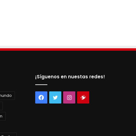
¡Síguenos en nuestas redes!
 mundo
Facebook
Twitter
Instagram
Tienda
virtual
án