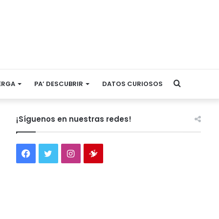
Search
ERGA
PA’ DESCUBRIR
DATOS CURIOSOS
for
¡Síguenos en nuestras redes!
Facebook
Twitter
Instagram
Tienda
virtual