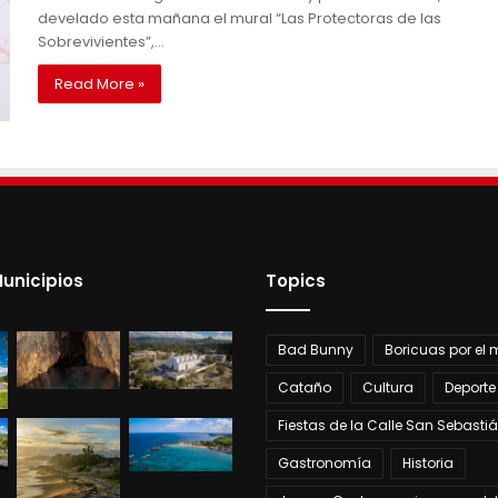
develado esta mañana el mural “Las Protectoras de las
Sobrevivientes”,…
Read More »
unicipios
Topics
Bad Bunny
Boricuas por el
Cataño
Cultura
Deporte
Fiestas de la Calle San Sebasti
Gastronomía
Historia