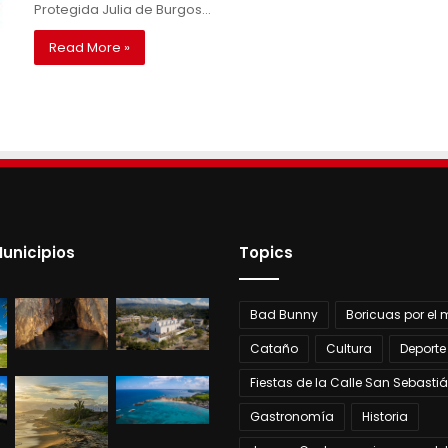
Protegida Julia de Burgos…
Read More »
unicipios
Topics
Bad Bunny
Boricuas por el
Cataño
Cultura
Deporte
Fiestas de la Calle San Sebasti
Gastronomía
Historia