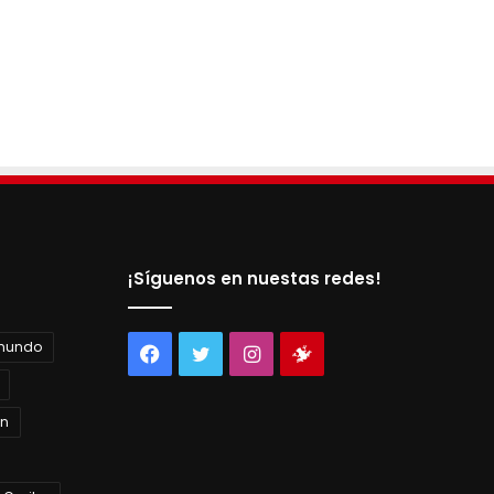
¡Síguenos en nuestas redes!
 mundo
Facebook
Twitter
Instagram
Tienda
virtual
án