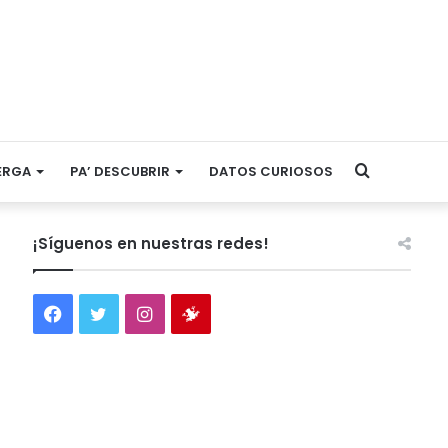
Search
ERGA
PA’ DESCUBRIR
DATOS CURIOSOS
for
¡Síguenos en nuestras redes!
Facebook
Twitter
Instagram
Tienda
virtual