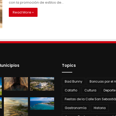
con la promoción de estilos de…
Read More »
unicipios
Topics
Bad Bunny
Boricuas por el
Cataño
Cultura
Deporte
Fiestas de la Calle San Sebasti
Gastronomía
Historia