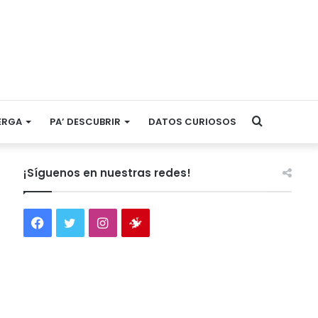
Search
ERGA
PA’ DESCUBRIR
DATOS CURIOSOS
for
¡Síguenos en nuestras redes!
Facebook
Twitter
Instagram
Tienda
virtual