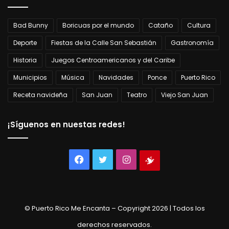
Bad Bunny
Boricuas por el mundo
Cataño
Cultura
Deporte
Fiestas de la Calle San Sebastián
Gastronomía
Historia
Juegos Centroamericanos y del Caribe
Municipios
Música
Navidades
Ponce
Puerto Rico
Receta navideña
San Juan
Teatro
Viejo San Juan
¡Síguenos en nuestas redes!
Facebook
Twitter
Instagram
Tienda
virtual
© Puerto Rico Me Encanta – Copyright 2026 | Todos los
derechos reservados.