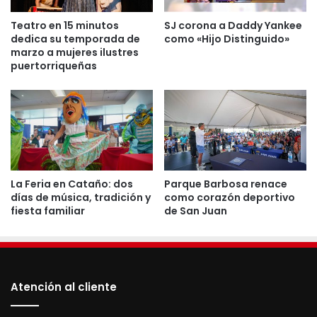
compromiso de nuestra
universidad con la sostenibilidad
Teatro en 15 minutos
SJ corona a Daddy Yankee
y la energía limpia, destacando
dedica su temporada de
como «Hijo Distinguido»
marzo a mujeres ilustres
la capacidad de nuestros
puertorriqueñas
estudiantes para liderar en el
ámbito de las carreras
tecnológicas enfocadas más
que nunca antes en innovar. La
Universidad de Puerto Rico en
Bayamón se dedica a fomentar
La Feria en Cataño: dos
Parque Barbosa renace
una educación que integra teoría
días de música, tradición y
como corazón deportivo
y práctica, y esta iniciativa es un
fiesta familiar
de San Juan
claro ejemplo de cómo nuestra
comunidad académica puede
generar un impacto positivo y
duradero en nuestra sociedad y
Atención al cliente
en el medio ambiente».