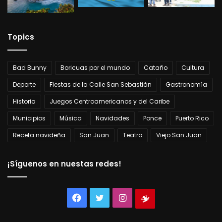
Topics
Bad Bunny
Boricuas por el mundo
Cataño
Cultura
Deporte
Fiestas de la Calle San Sebastián
Gastronomía
Historia
Juegos Centroamericanos y del Caribe
Municipios
Música
Navidades
Ponce
Puerto Rico
Receta navideña
San Juan
Teatro
Viejo San Juan
¡Síguenos en nuestas redes!
Facebook
Twitter
Instagram
Tienda
virtual