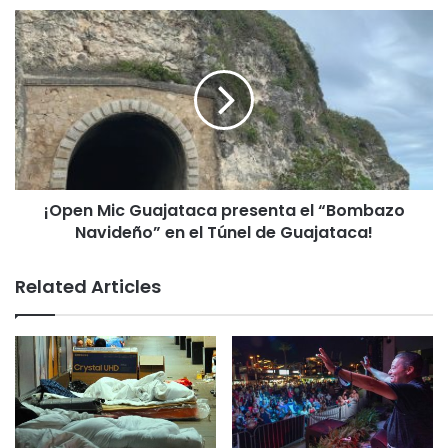
“En el MAPR nos sentimos muy
orgullosos de haber sido
acreditados por la AMM. Este
logro confirma que el MAPR
cumple con los más altos
estándares de museos a nivel
nacional. Además, sirve como un
sello de excelencia en el cual la
¡Open Mic Guajataca presenta el “Bombazo
comunidad puede confiar”,
Navideño” en el Túnel de Guajataca!
expresó Larrea French a través
de la página oficial del MAPR en
Related Articles
la red social Instagram.
Asimismo, el ejecutivo destacó que el galardón
funciona como un motor para reiterar la calidad que
deben tener las instituciones de arte a nivel nacional.