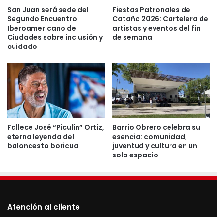
San Juan será sede del
Fiestas Patronales de
Segundo Encuentro
Cataño 2026: Cartelera de
Iberoamericano de
artistas y eventos del fin
Ciudades sobre inclusión y
de semana
cuidado
“Es importante reconocer que
dentro del campo de los
museos, la acreditación de la
AMM es el vehículo primario para
asegurar la calidad, la
autorregulación y la
responsabilidad pública de las
Fallece José “Piculín” Ortiz,
Barrio Obrero celebra su
eterna leyenda del
esencia: comunidad,
instituciones. Sin lugar a dudas,
baloncesto boricua
juventud y cultura en un
es un gran reconocimiento para
solo espacio
el MAPR”, indicó Larrea French.
La Alianza Americana de Museos es una organización
Atención al cliente
sin fines de lucro fundada en 1906. Dicha entidad es