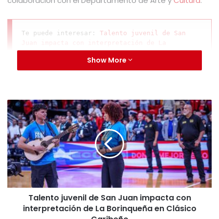
colaboración con el Departamento de Arte y
Cultura
.
Te puede interesar: 
Talento juvenil de San 
Juan impacta con interpretación de La 
Borinqueña en Clásico Caribeño
Show More
“Estamos muy entusiasmados de presentar la
exposición del artista Jun Martínez en nuestro museo.
Esta muestra reafirma nuestro compromiso con el
apoyo a las expresiones artísticas contemporáneas y
con ofrecer espacios donde el talento puertorriqueño
pueda dialogar con el mundo. Desde la ciudad capital
seguiremos apostando a una programación cultural de
primer nivel que enriquezca la vida de nuestros
residentes y de los cientos de miles de visitantes que
Talento juvenil de San Juan impacta con
recibimos”, expresó el alclade de la ciudad capital,
interpretación de La Borinqueña en Clásico
Miguel Romero Lugo.