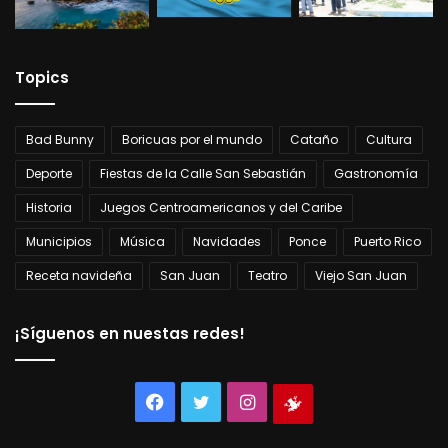
Topics
Bad Bunny
Boricuas por el mundo
Cataño
Cultura
Deporte
Fiestas de la Calle San Sebastián
Gastronomía
Historia
Juegos Centroamericanos y del Caribe
Municipios
Música
Navidades
Ponce
Puerto Rico
Receta navideña
San Juan
Teatro
Viejo San Juan
¡Síguenos en nuestas redes!
Facebook
Twitter
Instagram
Tienda
virtual