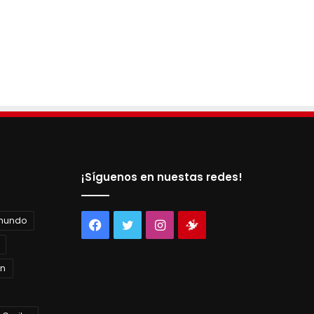
¡Síguenos en nuestas redes!
 mundo
Facebook
Twitter
Instagram
Tienda
virtual
án