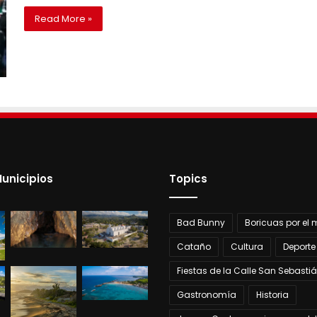
Read More »
unicipios
Topics
Bad Bunny
Boricuas por el
Cataño
Cultura
Deporte
Fiestas de la Calle San Sebasti
Gastronomía
Historia