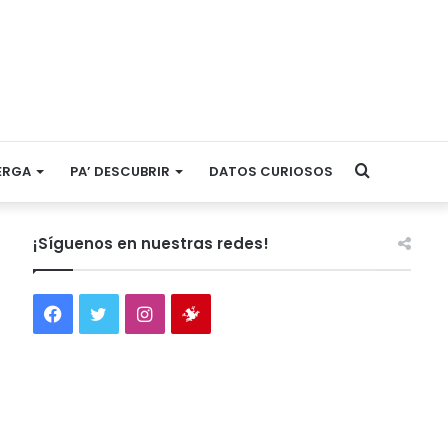
Search
ERGA
PA’ DESCUBRIR
DATOS CURIOSOS
for
¡Síguenos en nuestras redes!
Facebook
Twitter
Instagram
Tienda
virtual