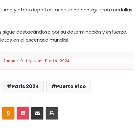
tismo y otros deportes, aunque no consiguieron medallas
os sigue destacándose por su determinación y esfuerzo,
tletas en el escenario mundial.
s Juegos Olímpicos París 2024
Paris 2024
Puerto Rico
VKontakte
Odnoklassniki
Pocket
Share via Email
Print