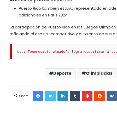
Puerto Rico también estuvo representado en atle
adicionales en París 2024.
La participación de Puerto Rico en los Juegos Olímpic
reflejando el espíritu competitivo y el talento de sus a
Lee:
 Tenemesista utuadeña logra clasificar a lo
Deporte
Olimpiadas
Facebook
Twitter
LinkedIn
Tumblr
Pinterest
Reddit
Share