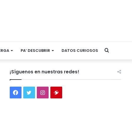
Search
ERGA
PA’ DESCUBRIR
DATOS CURIOSOS
for
¡Síguenos en nuestras redes!
Facebook
Twitter
Instagram
Tienda
virtual