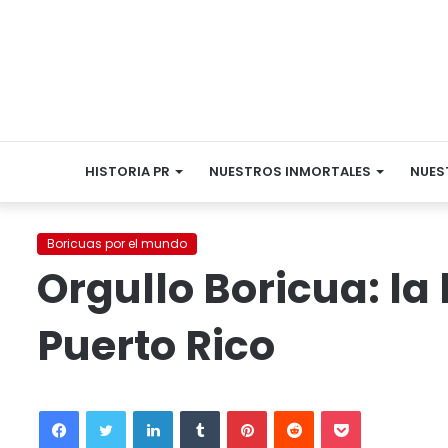
HISTORIA PR
NUESTROS INMORTALES
NUES
Boricuas por el mundo
Orgullo Boricua: la
Puerto Rico
Facebook
Twitter
LinkedIn
Tumblr
Pinterest
Reddit
Pocket