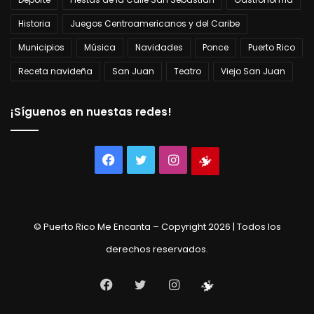
Historia
Juegos Centroamericanos y del Caribe
Municipios
Música
Navidades
Ponce
Puerto Rico
Receta navideña
San Juan
Teatro
Viejo San Juan
¡Síguenos en nuestas redes!
Facebook
Twitter
Instagram
Tienda
virtual
© Puerto Rico Me Encanta – Copyright 2026 | Todos los
derechos reservados.
Facebook
Twitter
Instagram
Tienda