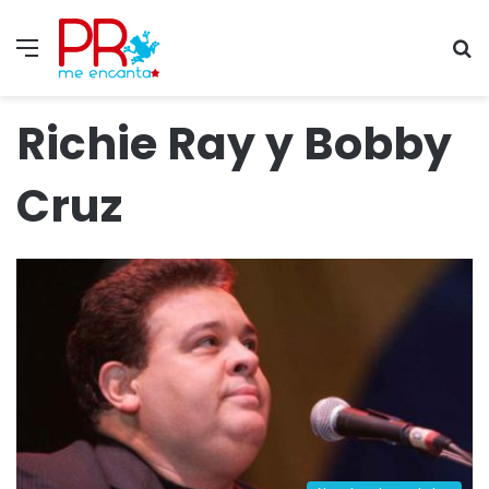
Menu
S
fo
Richie Ray y Bobby
Cruz