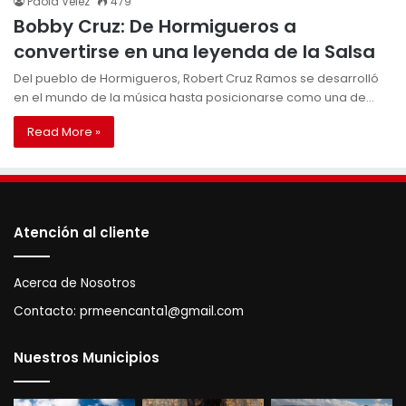
Paola Vélez
479
Bobby Cruz: De Hormigueros a
convertirse en una leyenda de la Salsa
Del pueblo de Hormigueros, Robert Cruz Ramos se desarrolló
en el mundo de la música hasta posicionarse como una de…
Read More »
Atención al cliente
Acerca de Nosotros
Contacto:
prmeencanta1@gmail.com
Nuestros Municipios