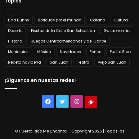
Topics
Bad Bunny
Boricuas por el mundo
Cataño
Cultura
Deporte
Fiestas de la Calle San Sebastián
Gastronomía
Historia
Juegos Centroamericanos y del Caribe
Municipios
Música
Navidades
Ponce
Puerto Rico
Receta navideña
San Juan
Teatro
Viejo San Juan
¡Síguenos en nuestas redes!
Facebook
Twitter
Instagram
Tienda
virtual
© Puerto Rico Me Encanta – Copyright 2026 | Todos los