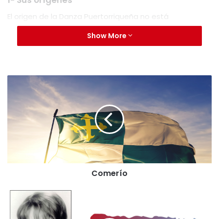
1- Sus orígenes
El origen de la Danza Puertorriqueña no está
claramente definido, pero la mayoría de los expertos
Show More
coinciden en que sus comienzos fueron alrededor de
mitad del siglo XIX. Según la versión propulsada por
Braulio Dueño Colón, en la década de 1840 llegaron a
Puerto Rico unos jóvenes inmigrantes de Cuba, que
trajeron con ellos una nueva modalidad de danza para
parejas solas, cuya música tenía más cadencia rítmica
de baile que la hasta ese momento popular
contradanza española.
2- De la “habanera” a nuestra danza
Esa nueva música era llamada «habanera» y se bailaba
Comerío
en parejas de un modo libre. A principio se utilizaba
música cubana, pero más tarde los compositores
puertorriqueños fueron haciendo su propia música en