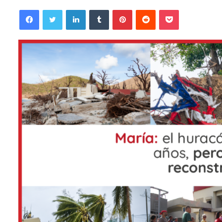
Facebook
Twitter
LinkedIn
Tumblr
Pinterest
Reddit
Pocket