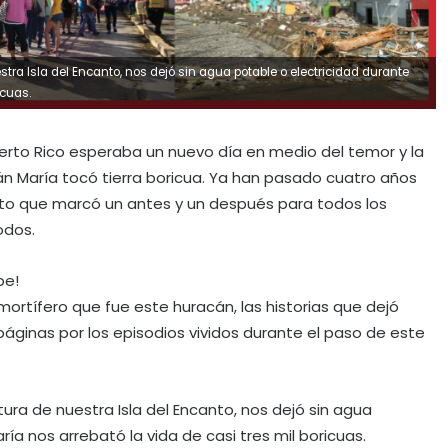
stra Isla del Encanto, nos dejó sin agua potable o electricidad durante
icuas.
uerto Rico esperaba un nuevo día en medio del temor y la
acán María tocó tierra boricua. Ya han pasado cuatro años
nto que marcó un antes y un después para todos los
odos.
be!
mortífero que fue este huracán, las historias que dejó
páginas por los episodios vividos durante el paso de este
tura de nuestra Isla del Encanto, nos dejó sin agua
ía nos arrebató la vida de casi tres mil boricuas.