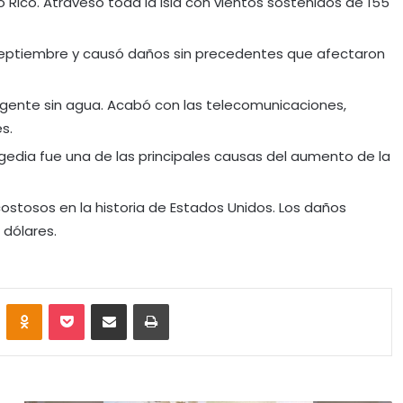
 Rico. Atravesó toda la isla con vientos sostenidos de 155
 septiembre y causó daños sin precedentes que afectaron
la gente sin agua. Acabó con las telecomunicaciones,
s.
agedia fue una de las principales causas del aumento de la
costosos en la historia de Estados Unidos. Los daños
 dólares.
VKontakte
Odnoklassniki
Pocket
Share via Email
Print