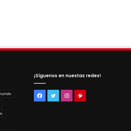
¡Síguenos en nuestas redes!
 mundo
Facebook
Twitter
Instagram
Tienda
virtual
án