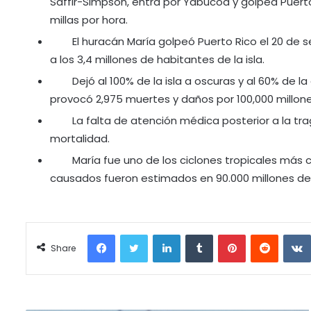
Saffir-Simpson, entra por Yabucoa y golpea Puerto
millas por hora.
El huracán María golpeó Puerto Rico el 20 de
a los 3,4 millones de habitantes de la isla.
Dejó al 100% de la isla a oscuras y al 60% de 
provocó 2,975 muertes y daños por 100,000 millone
La falta de atención médica posterior a la tr
mortalidad.
María fue uno de los ciclones tropicales más 
causados fueron estimados en 90.000 millones de
Facebook
Twitter
LinkedIn
Tumblr
Pinterest
Reddit
Share