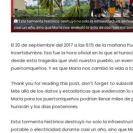
Esta tormenta histórica destruyó no solo la infraestructura de nue
casi un año, sino que María nos arrebató la vida de casi tres mil bor
El 20 de septiembre del 2017 a las 6:15 de la mañana P
incertidumbre. Esa fue la hora oficial en la que el hur
desde esta tragedia que vivió nuestro pueblo, un eve
puertorriqueños. Y es que María nos cambió la vida a t
Thank you for reading this post, don't forget to subscri
Más allá de los datos y estadísticas que evidencian lo 
María para los puertorriqueños podrían llenar miles de 
huracán y los días posteriores.
Esta tormenta histórica destruyó no solo la infraestruc
potable o electricidad durante casi un año, sino que Mar