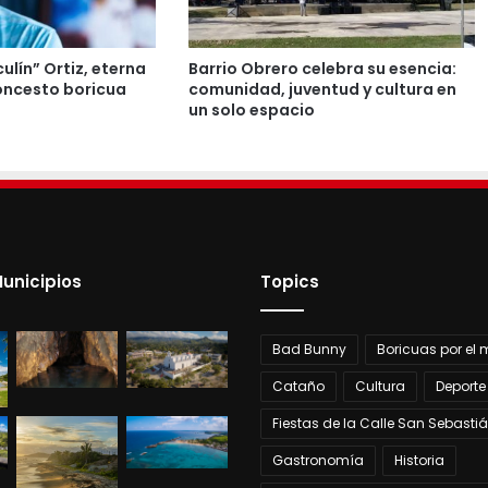
culín” Ortiz, eterna
Barrio Obrero celebra su esencia:
oncesto boricua
comunidad, juventud y cultura en
un solo espacio
unicipios
Topics
Bad Bunny
Boricuas por el
Cataño
Cultura
Deporte
Fiestas de la Calle San Sebasti
Gastronomía
Historia