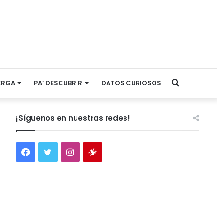
Search
ERGA
PA’ DESCUBRIR
DATOS CURIOSOS
for
¡Síguenos en nuestras redes!
Facebook
Twitter
Instagram
Tienda
virtual