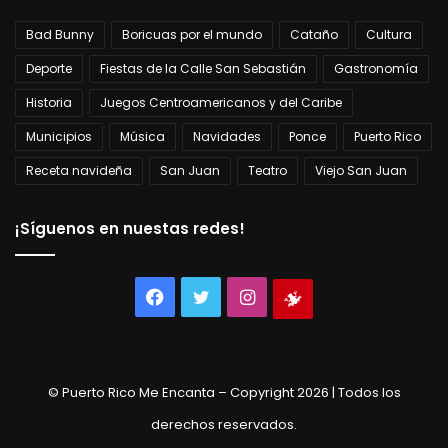
Bad Bunny
Boricuas por el mundo
Cataño
Cultura
Deporte
Fiestas de la Calle San Sebastián
Gastronomía
Historia
Juegos Centroamericanos y del Caribe
Municipios
Música
Navidades
Ponce
Puerto Rico
Receta navideña
San Juan
Teatro
Viejo San Juan
¡Síguenos en nuestas redes!
Facebook
Twitter
Instagram
Tienda
virtual
© Puerto Rico Me Encanta – Copyright 2026 | Todos los
derechos reservados.