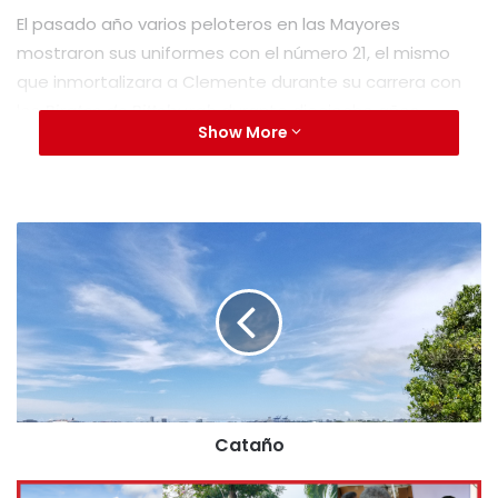
El pasado año varios peloteros en las Mayores
mostraron sus uniformes con el número 21, el mismo
que inmortalizara a Clemente durante su carrera con
los
Pirates de Pittsburgh
durante dieciocho años.
Show More
Este año, por su parte, tendrá su toque especial.
Además de retomar la iniciativa de la celebración
pasada, la Major League Baseball (MLB) deja a
discreción de los peloteros repetir el gesto el próximo
15 de septiembre, según el vicepresidente de
comunicaciones, John Blundell, se pretenden
incluir otras actividades en honor al expelotero.
Cataño
Grandes Ligas
Historia