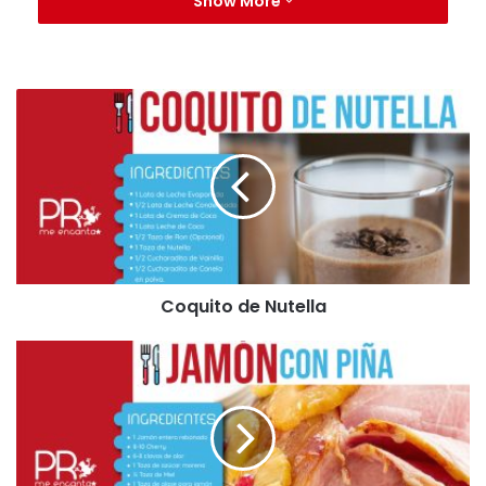
Show More
3 – 4 anís estrellado
4 rajas de canela.
Procedimiento:
Colocar a hervir los ingredientes para el té de
especias en una olla pequeña.
Mezclar en un recipiente grande una lata de leche
de coco junto con la calabaza majada hasta que
quede todo integrado.
En un recipiente aparte colocar la otra lata de
Coquito de Nutella
leche de coco, para diluir la maizena junto con el
té de especias y la pizca de sal. IMP: Mezclar muy
bien para que no queden grumos. Puedes utilizar
un batidor.
Unir las dos mezclas en una olla hasta que quede
todo uniforme. Luego colocarlo en la estufa y