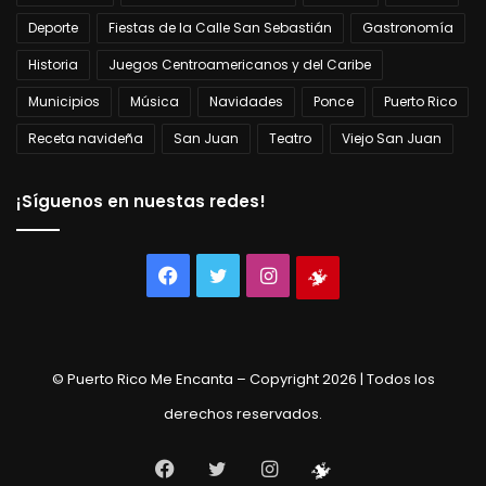
Deporte
Fiestas de la Calle San Sebastián
Gastronomía
Historia
Juegos Centroamericanos y del Caribe
Municipios
Música
Navidades
Ponce
Puerto Rico
Receta navideña
San Juan
Teatro
Viejo San Juan
¡Síguenos en nuestas redes!
Facebook
Twitter
Instagram
Tienda
virtual
© Puerto Rico Me Encanta – Copyright 2026 | Todos los
derechos reservados.
Facebook
Twitter
Instagram
Tienda