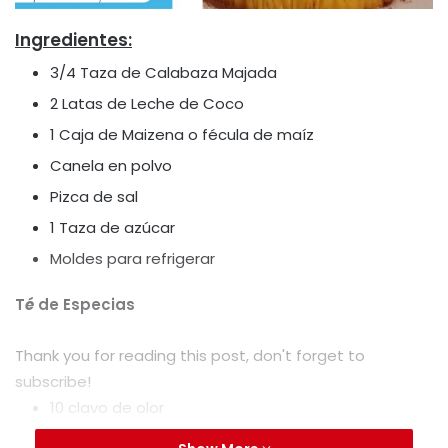
Ingredientes:
3/4 Taza de Calabaza Majada
2 Latas de Leche de Coco
1 Caja de Maizena o fécula de maíz
Canela en polvo
Pizca de sal
1 Taza de azúcar
Moldes para refrigerar
T
é
de Especias
Thank you for reading this post, don't forget to
subscribe!
10 clavo de olor
1 Taza de agua