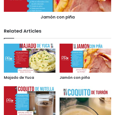
cocinar a fuego mediano por alrededor de 10 a 15
min agregando poco a poco el azúcar. IMP:
Mantener revolviendo la mezcla para evitar que se
Jamón con piña
queme o queden grumos.
Related Articles
Retirar de fuego y llevar a los recipientes que van a
reposar en la nevera hasta que tenga una
consistencia firme. Este proceso puede durar de
10-12 horas.
Decorar con un poco de canela en polvo y disfruta.
Gastronomía
Puerto Rico
Majado de Yuca
Jamón con piña
Receta navideña