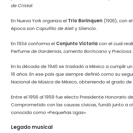
de Cristal
.
En Nueva York organiza el
Trío Borinquen
(1926), con e
época son
Capullito de Alelí
y
Silencio
.
En 1934 conforma el
Conjunto Victoria
con el cual rea
Perfume
de Gardenias
,
Lamento Borincano
y
Preciosa
.
En la década de 1940 se trasladó a México a cumplir u
16 años. En ese país que siempre definió como su segu
Nacional de Música de México, obteniendo el grado d
Entre el 1956 al 1959 fue electo Presidente Honorario 
Comprometido con las causas cívicas, fundó junto a otr
conocida como «Pequeñas Ligas».
Legado musical