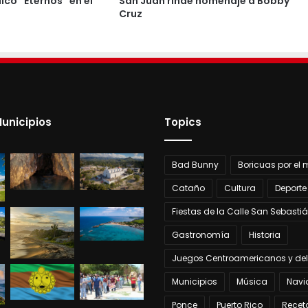
co “Eternos” en el
San Juan rinde homenaje a Bobby
Cruz
unicipios
Topics
Bad Bunny
Boricuas por el
Cataño
Cultura
Deporte
Fiestas de la Calle San Sebasti
Gastronomía
Historia
Juegos Centroamericanos y del
Municipios
Música
Navi
Ponce
Puerto Rico
Recet