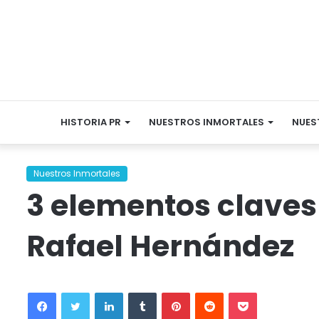
HISTORIA PR
NUESTROS INMORTALES
NUES
Nuestros Inmortales
3 elementos claves 
Rafael Hernández
Facebook
Twitter
LinkedIn
Tumblr
Pinterest
Reddit
Pocket