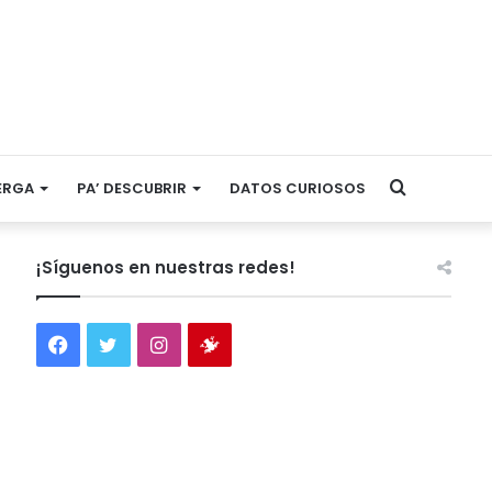
Search
ERGA
PA’ DESCUBRIR
DATOS CURIOSOS
for
¡Síguenos en nuestras redes!
Facebook
Twitter
Instagram
Tienda
virtual