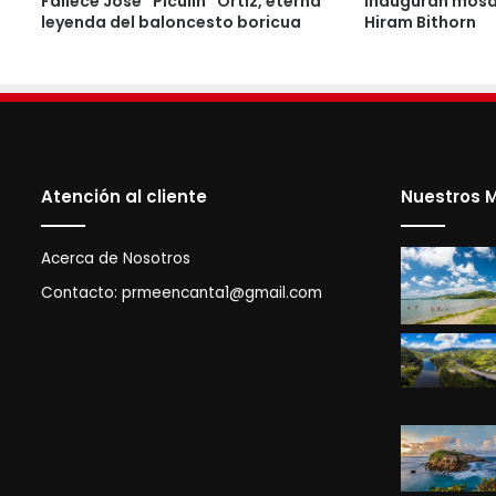
Fallece José “Piculín” Ortiz, eterna
Inauguran mosai
leyenda del baloncesto boricua
Hiram Bithorn
Atención al cliente
Nuestros M
Acerca de Nosotros
Contacto:
prmeencanta1@gmail.com