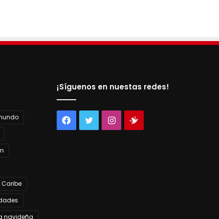
¡Síguenos en nuestas redes!
 mundo
Facebook
Twitter
Instagram
Tienda
virtual
án
 Caribe
dades
a navideña