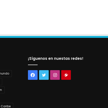
¡Síguenos en nuestas redes!
 mundo
Facebook
Twitter
Instagram
Tienda
virtual
án
 Caribe