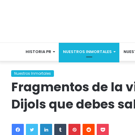
HISTORIA PR
NUESTROS INMORTALES
NUES
Nuestros Inmortales
Fragmentos de la v
Dijols que debes sa
Facebook
Twitter
LinkedIn
Tumblr
Pinterest
Reddit
Pocket