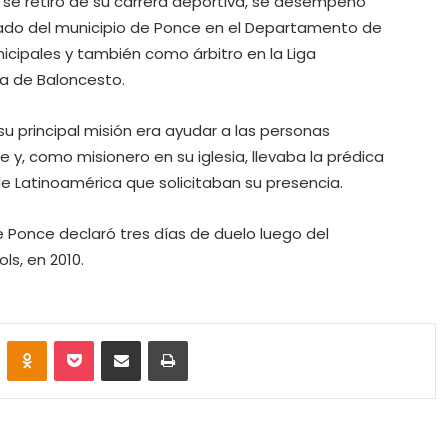
 se retiró de su carrera deportiva, se desempeñó
o del municipio de Ponce en el Departamento de
cipales y también como árbitro en la Liga
a de Baloncesto.
u principal misión era ayudar a las personas
e y, como misionero en su iglesia, llevaba la prédica
de Latinoamérica que solicitaban su presencia.
de Ponce declaró tres días de duelo luego del
ls, en 2010.
VKontakte
Odnoklassniki
Pocket
Share via Email
Print