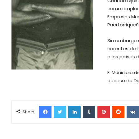
Cuando Dijols
como emplead
Empresas Muni
Puertorriqueñ
Sin embargo s
carentes de f
a los países 
El Municipio 
deceso de Dijo
Facebook
Twitter
LinkedIn
Tumblr
Pinterest
Reddit
Share