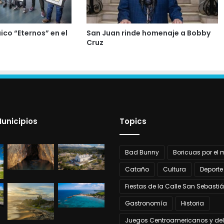
co “Eternos” en el
San Juan rinde homenaje a Bobby
Cruz
unicipios
Topics
Bad Bunny
Boricuas por el
Cataño
Cultura
Deporte
Fiestas de la Calle San Sebasti
Gastronomía
Historia
Juegos Centroamericanos y del