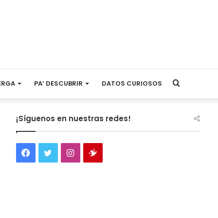
Search
ERGA
PA’ DESCUBRIR
DATOS CURIOSOS
for
¡Síguenos en nuestras redes!
Facebook
Twitter
Instagram
Tienda
virtual